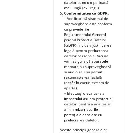
datelor pentru o perioadă
mai lungă (ex. litigii).
Conformitatea cu GDPR:
– Verificați că sistemul de
supraveghere este conform
cu prevederile
Regulamentului General
privind Protecția Datelor
(GDPR), inclusiv justificarea
legală pentru prelucrarea
datelor personale. Aici ne
vom asigura că aparatele
montate nu supraveghează
și audio sau nu permit
recunoașterea facială
(decât în cazuri extrem de
aparte).
– Efectuați o evaluare a
impactului asupra protecției
datelor, pentru a analiza și
a minimiza riscurile
potențiale asociate cu
prelucrarea datelor.
Aceste principii generale ar