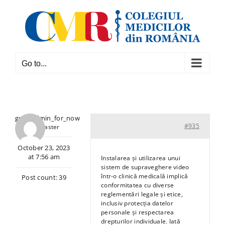
Skip
to
content
Go to...
grpr_admin_for_now
#935
Keymaster
October 23, 2023
at 7:56 am
Instalarea și utilizarea unui
sistem de supraveghere video
într-o clinică medicală implică
Post count: 39
conformitatea cu diverse
reglementări legale și etice,
inclusiv protecția datelor
personale și respectarea
drepturilor individuale. Iată