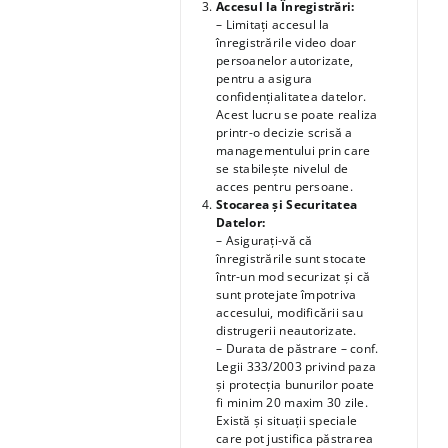
Accesul la Înregistrări:
– Limitați accesul la
înregistrările video doar
persoanelor autorizate,
pentru a asigura
confidențialitatea datelor.
Acest lucru se poate realiza
printr-o decizie scrisă a
managementului prin care
se stabilește nivelul de
acces pentru persoane.
Stocarea și Securitatea
Datelor:
– Asigurați-vă că
înregistrările sunt stocate
într-un mod securizat și că
sunt protejate împotriva
accesului, modificării sau
distrugerii neautorizate.
– Durata de păstrare – conf.
Legii 333/2003 privind paza
și protecția bunurilor poate
fi minim 20 maxim 30 zile.
Există și situații speciale
care pot justifica păstrarea