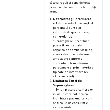
câteva reguli și considerente
principale la care ar trebui să fiți
atenți:
Notificarea și Informarea:
– Asigurați-vă că pacienții și
personalul sunt clar
informați despre prezența
camerelor de
supraveghere. Acest lucru
poate fi realizat prin
afișarea de semne vizibile și
clare în locurile unde sunt
amplasate camerele.
Totodată putem informa
persoanele și prin materiale
tip note de informare (ex.
către angajați).
Limitarea Zonei de
Supraveghere:
– Evitați plasarea camerelor
în locuri care pot încălca
intimitatea pacienților, cum
ar fi sălile de consultație
sau toaletele.