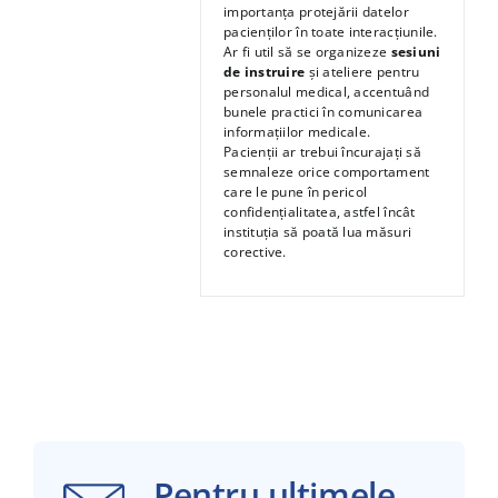
importanța protejării datelor
pacienților în toate interacțiunile.
Ar fi util să se organizeze
sesiuni
de instruire
și ateliere pentru
personalul medical, accentuând
bunele practici în comunicarea
informațiilor medicale.
Pacienții ar trebui încurajați să
semnaleze orice comportament
care le pune în pericol
confidențialitatea, astfel încât
instituția să poată lua măsuri
corective.
Pentru ultimele