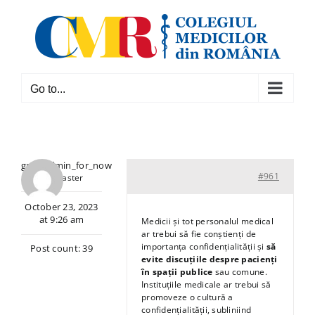
Skip
to
content
Go to...
grpr_admin_for_now
#961
Keymaster
October 23, 2023
at 9:26 am
Medicii și tot personalul medical
ar trebui să fie conștienți de
importanța confidențialității și
să
Post count: 39
evite discuțiile despre pacienți
în spații publice
sau comune.
Instituțiile medicale ar trebui să
promoveze o cultură a
confidențialității, subliniind