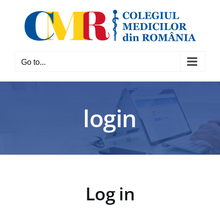
Skip
to
content
Go to...
login
Log in