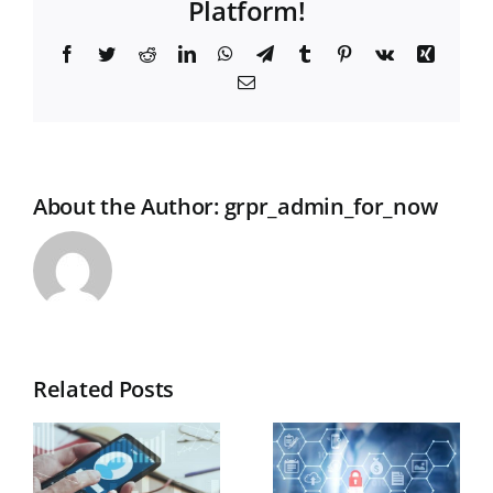
Platform!
Facebook
Twitter
Reddit
LinkedIn
WhatsApp
Telegram
Tumblr
Pinterest
Vk
Xing
Email
About the Author:
grpr_admin_for_now
Related Posts
Folosiți