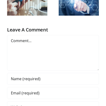
,
măsuri de
protecție
adecvate
Leave A Comment
Comment