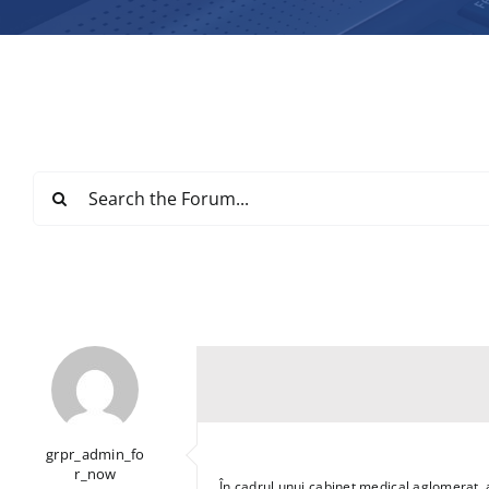
grpr_admin_fo
r_now
În cadrul unui cabinet medical aglomerat, a