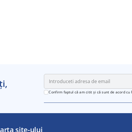
i,
Confirm faptul că am citit și că sunt de acord cu
arta site-ului