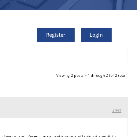
Register
Login
Viewing 2 posts – 1 through 2 (of 2 total)
#945
 diagnosticuri. Recent, un pacient a semnalat faptul că a auzit, în