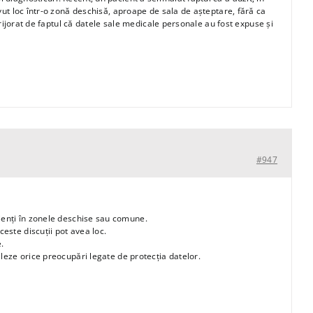
avut loc într-o zonă deschisă, aproape de sala de așteptare, fără ca
ngrijorat de faptul că datele sale medicale personale au fost expuse și
#947
enți în zonele deschise sau comune.
este discuții pot avea loc.
.
aleze orice preocupări legate de protecția datelor.