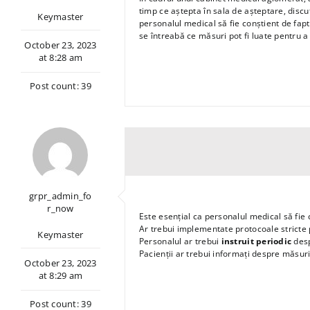
timp ce aștepta în sala de așteptare, discu
Keymaster
personalul medical să fie conștient de faptu
se întreabă ce măsuri pot fi luate pentru a 
October 23, 2023
at 8:28 am
Post count: 39
grpr_admin_fo
r_now
Este esențial ca personalul medical să fie
Ar trebui implementate protocoale stricte p
Keymaster
Personalul ar trebui
instruit periodic
desp
Pacienții ar trebui informați despre măsuri
October 23, 2023
at 8:29 am
Post count: 39