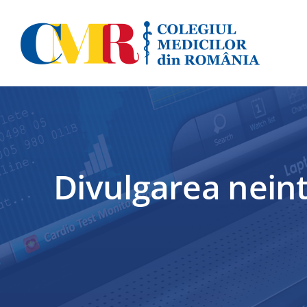
Skip
to
content
Divulgarea neint