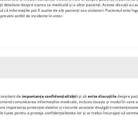
ții detaliate despre starea sa medicală și a altor pacienți. Aceste discuții au 
l că informațiile pot fi auzite de alți pacienți sau vizitatori. Pacientul este î
preveni astfel de incidente în viitor.
 conștient de
importanța confidențialității
și să
evite discuțiile
despre paci
rivind comunicarea informațiilor medicale, inclusiv locația și modul în care ac
re importanța protecției datelor și riscurile asociate divulgării neintenționate
le luate pentru a proteja confidențialitatea lor și ar trebui încurajați să semn