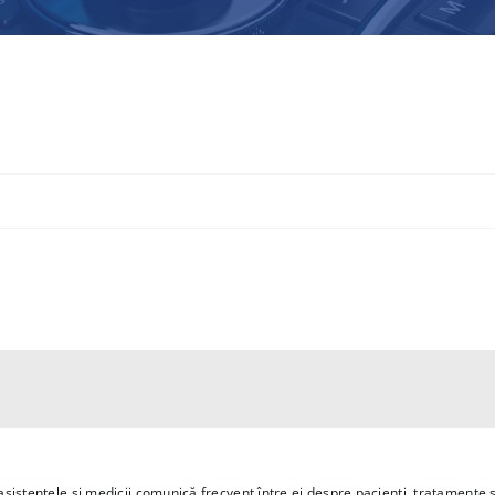
sistentele și medicii comunică frecvent între ei despre pacienți, tratamente și