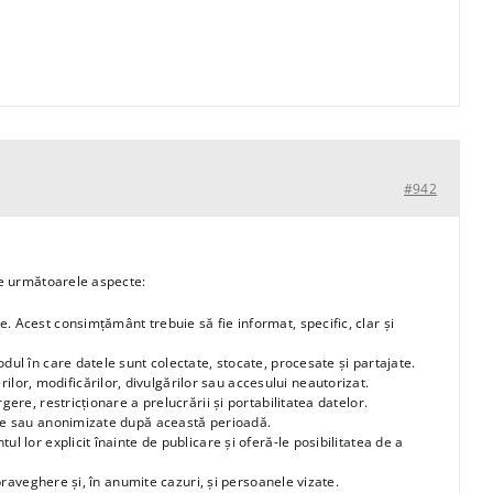
#942
re următoarele aspecte:
le. Acest consimțământ trebuie să fie informat, specific, clar și
dul în care datele sunt colectate, stocate, procesate și partajate.
or, modificărilor, divulgărilor sau accesului neautorizat.
gere, restricționare a prelucrării și portabilitatea datelor.
erse sau anonimizate după această perioadă.
l lor explicit înainte de publicare și oferă-le posibilitatea de a
upraveghere și, în anumite cazuri, și persoanele vizate.