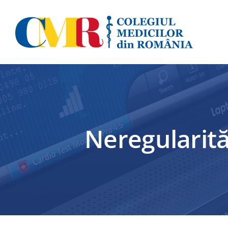
Skip
to
content
Neregularită