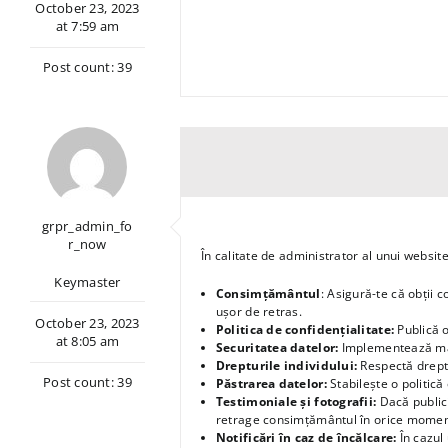
October 23, 2023
at 7:59 am
Post count: 39
grpr_admin_fo
r_now
În calitate de administrator al unui websi
Keymaster
Consimțământul
: Asigură-te că obții 
ușor de retras.
October 23, 2023
Politica de confidențialitate:
Publică o
at 8:05 am
Securitatea datelor:
Implementează măsu
Drepturile individului:
Respectă dreptur
Post count: 39
Păstrarea datelor:
Stabilește o politic
Testimoniale și fotografii:
Dacă publici
retrage consimțământul în orice momen
Notificări în caz de încălcare:
În cazul 