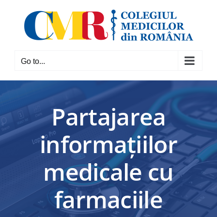
Skip
to
content
Go to...
Partajarea
informațiilor
medicale cu
farmaciile