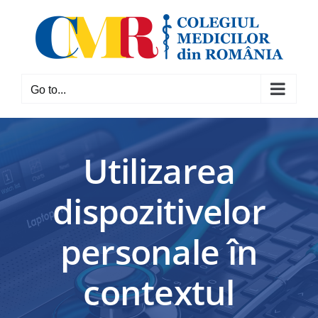
Skip
to
content
Go to...
Utilizarea
dispozitivelor
personale în
contextul