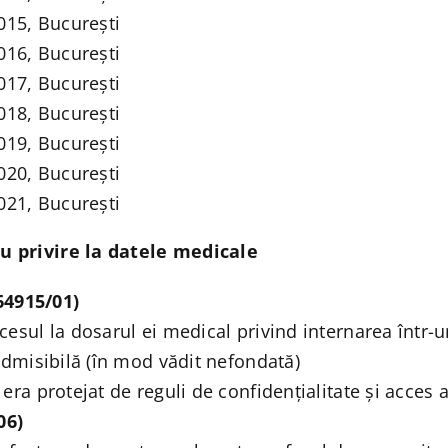
2015, București
2016, București
2017, București
2018, București
2019, București
2020, București
2021, București
u privire la datele medicale
64915/01)
esul la dosarul ei medical privind internarea într-un
admisibilă (în mod vădit nefondată)
era protejat de reguli de confidențialitate și acces 
06)