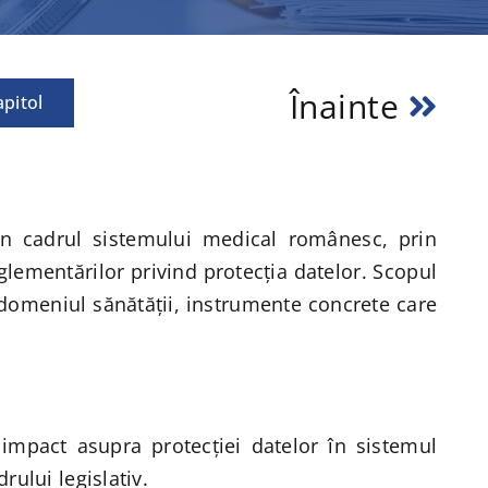
Înainte
pitol
n cadrul sistemului medical românesc, prin
eglementărilor privind protecția datelor. Scopul
n domeniul sănătății, instrumente concrete care
 impact asupra protecției datelor în sistemul
rului legislativ.