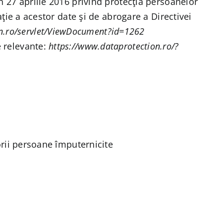
n 27 aprilie 2016 privind protecţia persoanelor
aţie a acestor date şi de abrogare a Directivei
on.ro/servlet/ViewDocument?id=1262
e relevante:
https://www.dataprotection.ro/?
torii persoane împuternicite