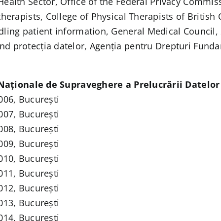
 Health Sector, Office of the Federal Privacy Commis
 therapists, College of Physical Therapists of Britis
ndling patient information, General Medical Council,
ind protecția datelor, Agenția pentru Drepturi Fund
 Naționale de Supraveghere a Prelucrării Datelor
2006, București
2007, București
2008, București
2009, București
2010, București
2011, București
2012, București
2013, București
2014, București