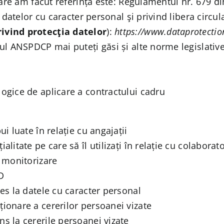
care am făcut referință este: Regulamentul nr. 679 di
 datelor cu caracter personal şi privind libera circul
ivind protecţia datelor
):
https://www.dataprotecti
ul ANSPDCP mai puteți găsi și alte norme legislativ
ogice de aplicare a contractului cadru
i luate în relație cu angajații
litate pe care să îl utilizați în relație cu colabora
 monitorizare
D
es la datele cu caracter personal
ionare a cererilor persoanei vizate
s la cererile persoanei vizate