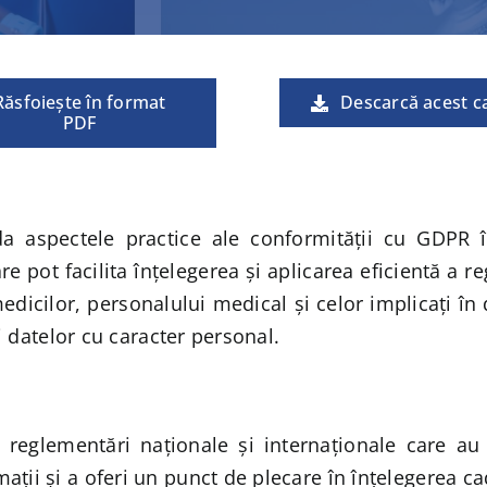
Răsfoiește în format
Descarcă acest ca
PDF
 aspectele practice ale conformității cu GDPR î
re pot facilita înțelegerea și aplicarea eficientă a r
medicilor, personalului medical și celor implicați î
i datelor cu caracter personal.
i reglementări naționale și internaționale care au
mații și a oferi un punct de plecare în înțelegerea cad