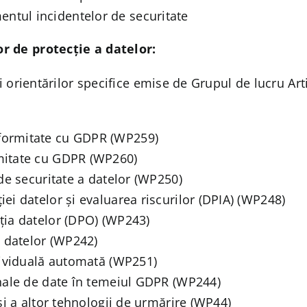
ntul incidentelor de securitate
r de protecție a datelor:
 și orientărilor specifice emise de Grupul de lucru A
formitate cu GDPR (WP259)
rmitate cu GDPR (WP260)
 de securitate a datelor (WP250)
ei datelor și evaluarea riscurilor (DPIA) (WP248)
ția datelor (DPO) (WP243)
a datelor (WP242)
ndividuală automată (WP251)
onale de date în temeiul GDPR (WP244)
 și a altor tehnologii de urmărire (WP44)