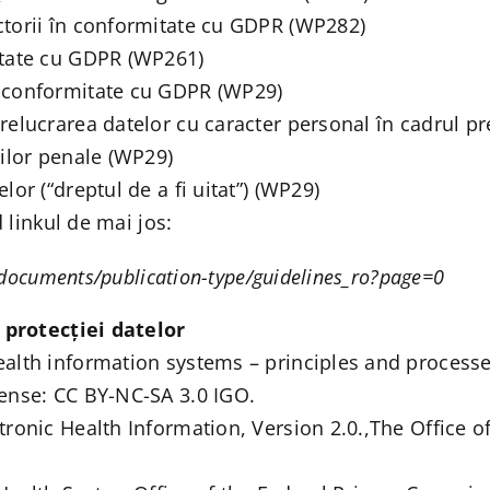
ctorii în conformitate cu GDPR (WP282)
mitate cu GDPR (WP261)
n conformitate cu GDPR (WP29)
elucrarea datelor cu caracter personal în cadrul preve
nilor penale (WP29)
lor (“dreptul de a fi uitat”) (WP29)
 linkul de mai jos:
-documents/publication-type/guidelines_ro?page=0
 protecției datelor
health information systems – principles and proces
cense: CC BY-NC-SA 3.0 IGO.
tronic Health Information, Version 2.0.,The Office o