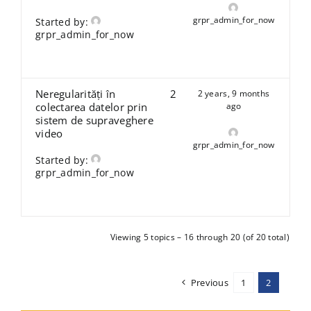
grpr_admin_for_now
Started by:
grpr_admin_for_now
Neregularități în
2
2 years, 9 months
colectarea datelor prin
ago
sistem de supraveghere
video
grpr_admin_for_now
Started by:
grpr_admin_for_now
Viewing 5 topics – 16 through 20 (of 20 total)
Previous
1
2