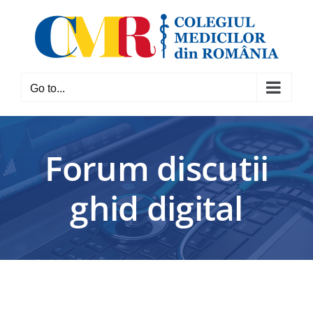
Skip
to
content
Go to...
Forum discutii
ghid digital